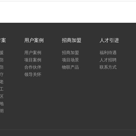
方案
用户案例
招商加盟
人才引进
援
用户案例
招商加盟
福利待遇
防
项目案例
项目场景
人才招聘
防
合作伙伴
物联产品
联系方式
疗
领导关怀
老
工
区
地
明