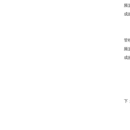
频
成
管
频
成
下