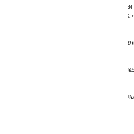
划
进
延
通
场