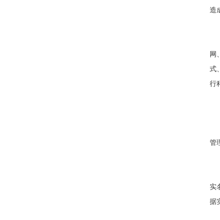
造
网
式
行
管
实
据