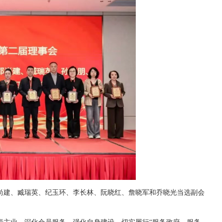
尚建、臧瑞英、纪玉环、李长林、阮晓红、詹晓军和乔晓光当选副会