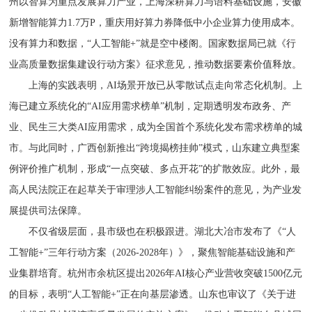
州以智算为重点发展算力产业，上海深耕算力与语料基础设施，安徽
新增智能算力1.7万P，重庆用好算力券降低中小企业算力使用成本。
没有算力和数据，“人工智能+”就是空中楼阁。国家数据局已就《行
业高质量数据集建设行动方案》征求意见，推动数据要素价值释放。
上海的实践表明，AI场景开放已从零散试点走向常态化机制。上
海已建立系统化的“AI应用需求榜单”机制，定期透明发布政务、产
业、民生三大类AI应用需求，成为全国首个系统化发布需求榜单的城
市。与此同时，广西创新推出“跨境揭榜挂帅”模式，山东建立典型案
例评价推广机制，形成“一点突破、多点开花”的扩散效应。此外，最
高人民法院正在起草关于审理涉人工智能纠纷案件的意见，为产业发
展提供司法保障。
不仅省级层面，县市级也在积极跟进。湖北大冶市发布了《“人
工智能+”三年行动方案（2026-2028年）》，聚焦智能基础设施和产
业集群培育。杭州市余杭区提出2026年AI核心产业营收突破1500亿元
的目标，表明“人工智能+”正在向基层渗透。山东也审议了《关于进